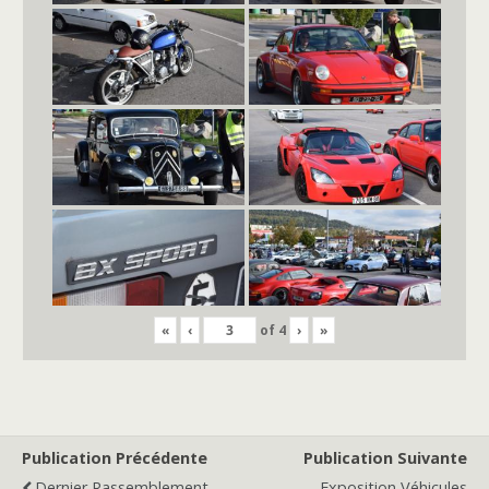
«
‹
of
4
›
»
Publication Précédente
Publication Suivante
Dernier Rassemblement
Exposition Véhicules