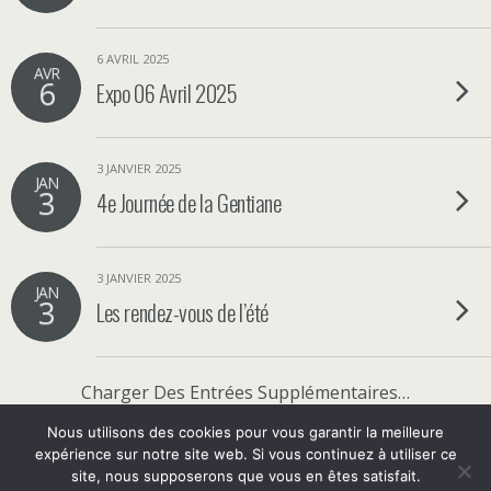
6 AVRIL 2025
AVR
6
Expo 06 Avril 2025
3 JANVIER 2025
JAN
3
4e Journée de la Gentiane
3 JANVIER 2025
JAN
3
Les rendez-vous de l’été
Charger Des Entrées Supplémentaires…
Nous utilisons des cookies pour vous garantir la meilleure
expérience sur notre site web. Si vous continuez à utiliser ce
Mobile
Bureau
site, nous supposerons que vous en êtes satisfait.